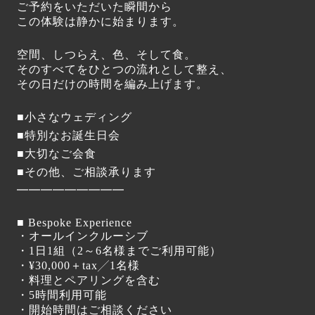
ご予約をいただいた瞬間から
この体験は静かに始まります。
空間、しつらえ、色、そして食。
そのすべてをひとつの流れとして整え、
その日だけの時間を編み上げます。
■小さなウェディング
■特別なお誕生日会
■大切なご会食
■その他、ご相談承ります
━━━━━━━━━
■ Bespoke Experience
・オールインクルーシブ
・1日1組（2～6名様までご利用可能）
・¥30,000＋tax╱1名様
・料理とペアリングを含む
・5時間利用可能
・開始時間はご相談ください