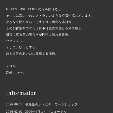
GREEN DISH TABLEの扉を開けると
そこには森の中のレストランのような空気が流れています。
小さな空間だからこそ生まれる濃密な非日常。
この創作空間で味わう食事は旅先で感じる高揚感と
日常に戻る前の安らぎが同時に訪れる体験。
ワクワクして
そして、ほっとする。
旅と日常のあいだに存在する場所。
それが
郊外 luxury。
⁡
Information
2026-06-17
崔先生の水キムチ・ワークショップ
2026-02-02
2026年4月よりリニューアル