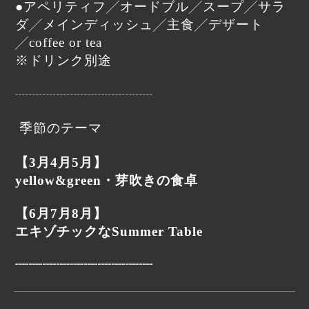
●アペリティフ╱オードブル╱スープ╱サラ
ダ╱メインディッシュ╱主食╱デザート
╱coffee or tea
※ドリンク別途
┈┈┈┈┈┈┈┈┈┈
季節のテーマ
【3月4月5月】
yellow&green・芽吹きの食卓
【6月7月8月】
エキゾチックなSummer Table
┈┈┈┈┈┈┈┈┈┈